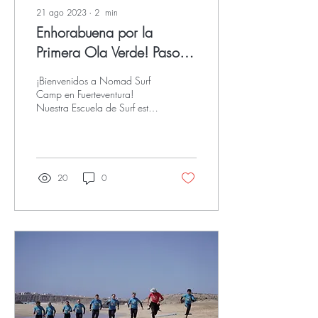
21 ago 2023
∙
2
min
Enhorabuena por la
Primera Ola Verde! Paso al
Siguiente Nivel! Guia para
¡Bienvenidos a Nomad Surf
nivel Beginner Plus
Camp en Fuerteventura!
Nuestra Escuela de Surf está
aquí para guiarte en tu
experiencia de Surf en
Fuerteventura.
20
0