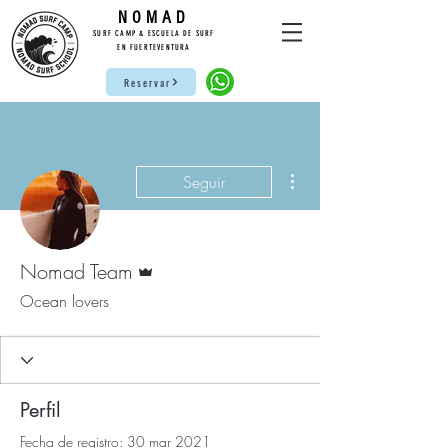
NO
MAD
SURF CAMP & ESCUELA DE SURF
EN FUERTEVENTURA
Reservar
Más acciones
Seguir
Administrador
Nomad Team
Ocean lovers
Perfil
Fecha de registro: 30 mar 2021