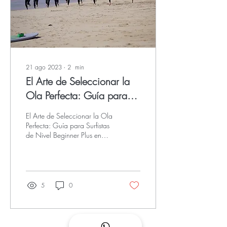
21 ago 2023
∙
2
min
El Arte de Seleccionar la
Ola Perfecta: Guía para
Surfistas de Nivel Beginner
El Arte de Seleccionar la Ola
Plus en Fuerteventura
Perfecta: Guía para Surfistas
de Nivel Beginner Plus en
Fuerteventura
5
0