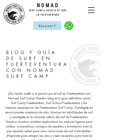
NO
MAD
SURF CAMP & ESCUELA DE SURF
EN FUERTEVENTURA
Reservar
BLOG Y GUÍA
DE SURF EN
FUERTEVENTURA
CON NOMAD
SURF CAMP
¡Da rienda suelta a tu pasión por el surf en Fuerteventura con
Nomad Surf Camp! Nuestro blog es tu guía definitiva sobre
Surf Camp Fuerteventura, Surf School Fuerteventura y las
mejores experiencias de Fuerteventura Surf Camp. Sumérgete en
emocionantes aventuras de olas, domina tus habilidades de surf
y sumérgete en la vibrante cultura del surf de Fuerteventura.
Únase a nosotros mientras exploramos los mejores lugares para
surfear, compartimos consejos de expertos y brindamos todo lo
que necesita saber para unas vacaciones de surf inolvidables.
¡Prepárate para atrapar las olas y crear recuerdos para toda la