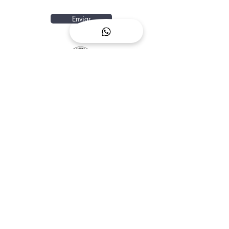
Enviar
Calle Pedro y Guy Vandaele,
Escuela de Surf
14, 35660 Corralejo
Sobre Nomad Surf
Camp
+34 623 515 700
Términos y Condiciones
surfcampnomad@gmail.com
Preguntas Frecuentes
Conocer al Equipo
Booking
Blog