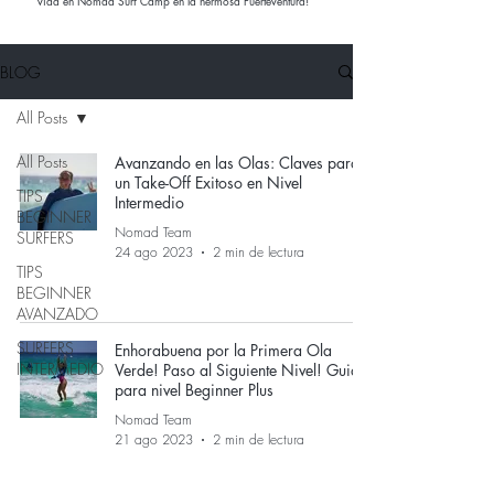
vida en Nomad Surf Camp en la hermosa Fuerteventura!
BLOG
All Posts
All Posts
Avanzando en las Olas: Claves para
un Take-Off Exitoso en Nivel
TIPS
Intermedio
BEGINNER
Nomad Team
SURFERS
24 ago 2023
2 min de lectura
TIPS
BEGINNER
AVANZADO
SURFERS
Enhorabuena por la Primera Ola
INTERMEDIO
Verde! Paso al Siguiente Nivel! Guia
para nivel Beginner Plus
Nomad Team
21 ago 2023
2 min de lectura