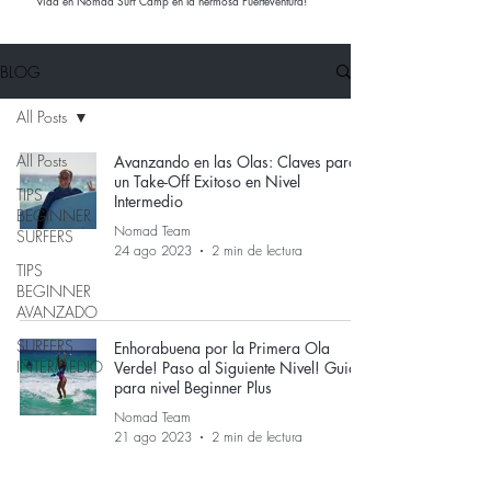
vida en Nomad Surf Camp en la hermosa Fuerteventura!
BLOG
All Posts
All Posts
Avanzando en las Olas: Claves para
un Take-Off Exitoso en Nivel
TIPS
Intermedio
BEGINNER
Nomad Team
SURFERS
24 ago 2023
2 min de lectura
TIPS
BEGINNER
AVANZADO
SURFERS
Enhorabuena por la Primera Ola
INTERMEDIO
Verde! Paso al Siguiente Nivel! Guia
para nivel Beginner Plus
Nomad Team
21 ago 2023
2 min de lectura