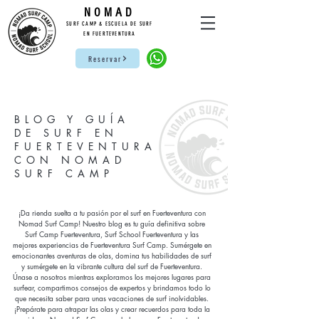
NO
MAD
SURF CAMP & ESCUELA DE SURF
EN FUERTEVENTURA
Reservar
BLOG Y GUÍA
DE SURF EN
FUERTEVENTURA
CON NOMAD
SURF CAMP
¡Da rienda suelta a tu pasión por el surf en Fuerteventura con
Nomad Surf Camp! Nuestro blog es tu guía definitiva sobre
Surf Camp Fuerteventura, Surf School Fuerteventura y las
mejores experiencias de Fuerteventura Surf Camp. Sumérgete en
emocionantes aventuras de olas, domina tus habilidades de surf
y sumérgete en la vibrante cultura del surf de Fuerteventura.
Únase a nosotros mientras exploramos los mejores lugares para
surfear, compartimos consejos de expertos y brindamos todo lo
que necesita saber para unas vacaciones de surf inolvidables.
¡Prepárate para atrapar las olas y crear recuerdos para toda la