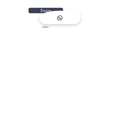
Enviar
Calle Pedro y Guy Vandaele,
Escuela de Surf
14, 35660 Corralejo
Sobre Nomad Surf
Camp
+34 623 515 700
Términos y Condiciones
surfcampnomad@gmail.com
Preguntas Frecuentes
Conocer al Equipo
Booking
Blog